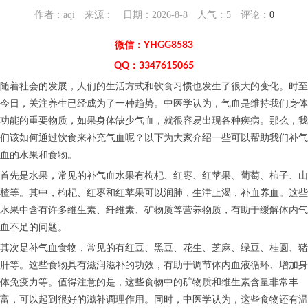
作者：aqi 来源： 日期：2026-8-8 人气：
5
评论：
0
微信：YHGG8583
QQ：3347615065
随着社会的发展，人们的生活方式和饮食习惯也发生了很大的变化。时至
今日，关注养生已经成为了一种趋势。中医学认为，气血是维持我们身体
功能的重要物质，如果身体缺少气血，就很容易出现各种疾病。那么，我
们该如何通过饮食来补充气血呢？以下为大家介绍一些可以帮助我们补气
血的水果和食物。
首先是水果，常见的补气血水果有枸杞、红枣、红苹果、葡萄、柿子、山
楂等。其中，枸杞、红枣和红苹果可以润肺，生津止渴，补血养血。这些
水果中含有许多维生素、纤维素、矿物质等营养物质，有助于缓解体内气
血不足的问题。
其次是补气血食物，常见的有红豆、黑豆、花生、芝麻、绿豆、桂圆、猪
肝等。这些食物具有滋润滋补的功效，有助于调节体内血液循环、增加身
体免疫力等。值得注意的是，这些食物中的矿物质和维生素含量非常丰
富，可以起到很好的滋补调理作用。同时，中医学认为，这些食物还有温