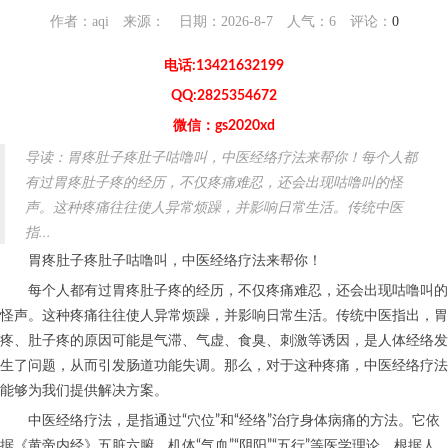
作者：aqi 来源： 日期：2026-8-7 人气：
6
评论：
0
电话:13421632199
QQ:2825354672
微信：gs2020xd
导读：胃疼肚子疼肚子咕噜叫，中医经络疗法来帮你！每个人都
有过胃疼肚子疼的经历，不仅疼痛难忍，还会出现咕噜叫的怪
声。这种疼痛往往使人异常烦躁，并影响日常生活。传统中医
指...
胃疼肚子疼肚子咕噜叫，中医经络疗法来帮你！
每个人都有过胃疼肚子疼的经历，不仅疼痛难忍，还会出现咕噜叫的
怪声。这种疼痛往往使人异常烦躁，并影响日常生活。传统中医指出，胃
疼、肚子疼的原因可能是气滞、气虚、食臭、刺激等诱因，是人体经络发
生了问题，从而引发肠道功能失调。那么，对于这种疼痛，中医经络疗法
能够为我们提供解决方案。
中医经络疗法，是指通过“穴位”和“经络”治疗身体病痛的方法。它依
据《黄帝内经》五脏六腑，机体“气血”“阴阳”“五行”等医学理论，根据人