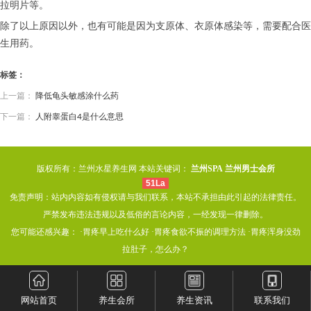
拉明片等。
除了以上原因以外，也有可能是因为支原体、衣原体感染等，需要配合医
生用药。
标签：
上一篇：
降低龟头敏感涂什么药
下一篇：
人附睾蛋白4是什么意思
版权所有：兰州水星养生网 本站关键词：
兰州SPA
兰州男士会所
51La
免责声明：站内内容如有侵权请与我们联系，本站不承担由此引起的法律责任。
严禁发布违法违规以及低俗的言论内容，一经发现一律删除。
您可能还感兴趣： ·
胃疼早上吃什么好
·
胃疼食欲不振的调理方法
·
胃疼浑身没劲
拉肚子，怎么办？
网站首页
养生会所
养生资讯
联系我们