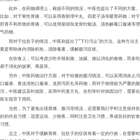
此外，在药物调理上，根据不同的情况，中医也提出了不同的方案。
比如，对于寒性胃痛，可以采用香附理中丸、四君子汤等暖胃药物；对于
肝胃不和所致的胃痛，可以使用柴胡加龙骨牡蛎汤、清热解毒口服液等理
气药物。
而对于拉肚子的情况，中医则提出了“下行泻止”的方法。这种方法主
要是帮助体内消除积热，清除毒素，缓解腹泻症状。
在饮食上，可以考虑少吃辛辣刺激、油腻、难以消化的食物，而多吃
易于消化的饭粥、果蔬等。
另外，中医药物治疗方面，对于轻微的腹泻情况，可以采用消炎止泻
口服液、黄连清热口服液、龙胆泻肝丸等药物；而对于病情较为严重的腹
泻，中医建议及时就医，采用中药复方丸、合剂等针对病因治疗，需要在
医生指导下用药。
当然，为了避免出现胃痛、腹泻等情况，还需要我们平时注意保持良
好的作息习惯，适度运动、少熬夜，同时注意卫生习惯，养成良好的饮食
习惯。
总之，中医对于缓解胃疼、拉肚子的症状有着一定的疗效，在需要时